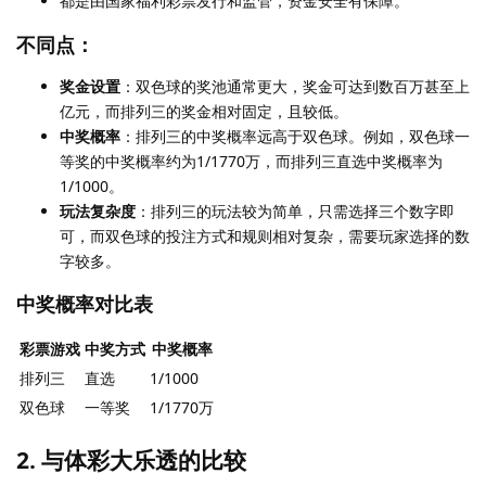
都是由国家福利彩票发行和监管，资金安全有保障。
不同点：
奖金设置
：双色球的奖池通常更大，奖金可达到数百万甚至上
亿元，而排列三的奖金相对固定，且较低。
中奖概率
：排列三的中奖概率远高于双色球。例如，双色球一
等奖的中奖概率约为1/1770万，而排列三直选中奖概率为
1/1000。
玩法复杂度
：排列三的玩法较为简单，只需选择三个数字即
可，而双色球的投注方式和规则相对复杂，需要玩家选择的数
字较多。
中奖概率对比表
彩票游戏
中奖方式
中奖概率
排列三
直选
1/1000
双色球
一等奖
1/1770万
2.
与体彩大乐透的比较