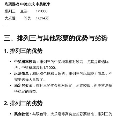
彩票游戏
中奖方式
中奖概率
排列三
直选
1/1000
大乐透
一等奖
1/214万
—
三、排列三与其他彩票的优势与劣势
1.
排列三的优势
中奖概率较高
：排列三的中奖概率相对较高，尤其是直选玩
法，中奖概率高达1/1000。
玩法简单
：相比双色球和大乐透，排列三的玩法较为简单，不
需要选择大量数字。
稳定的奖金
：排列三的奖金相对固定，尽管较低，但更容易获
得稳定的收益。
2.
排列三的劣势
奖金较低
：与双色球、大乐透等高奖金的彩票相比，排列三的