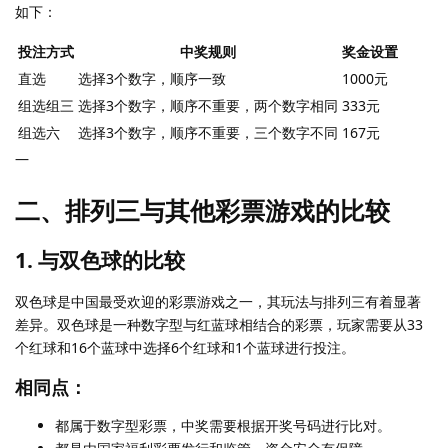
如下：
投注方式
中奖规则
奖金设置
直选
选择3个数字，顺序一致
1000元
组选组三
选择3个数字，顺序不重要，两个数字相同
333元
组选六
选择3个数字，顺序不重要，三个数字不同
167元
—
二、排列三与其他彩票游戏的比较
1.
与双色球的比较
双色球是中国最受欢迎的彩票游戏之一，其玩法与排列三有着显著
差异。双色球是一种数字型与红蓝球相结合的彩票，玩家需要从33
个红球和16个蓝球中选择6个红球和1个蓝球进行投注。
相同点：
都属于数字型彩票，中奖需要根据开奖号码进行比对。