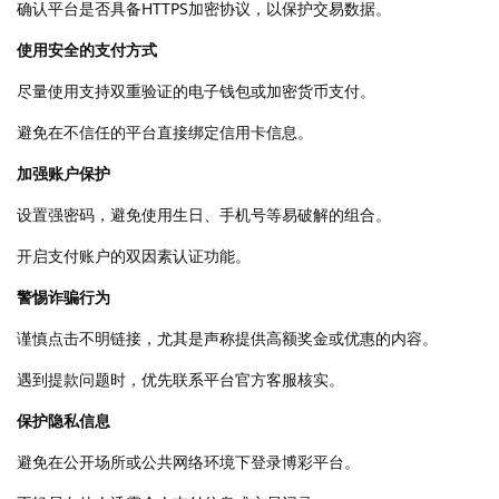
确认平台是否具备HTTPS加密协议，以保护交易数据。
使用安全的支付方式
尽量使用支持双重验证的电子钱包或加密货币支付。
避免在不信任的平台直接绑定信用卡信息。
加强账户保护
设置强密码，避免使用生日、手机号等易破解的组合。
开启支付账户的双因素认证功能。
警惕诈骗行为
谨慎点击不明链接，尤其是声称提供高额奖金或优惠的内容。
遇到提款问题时，优先联系平台官方客服核实。
保护隐私信息
避免在公开场所或公共网络环境下登录博彩平台。