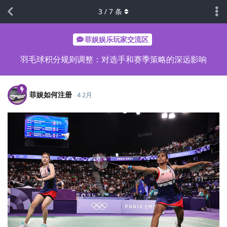
3
/
7
条
菲娱娱乐玩家交流区
羽毛球积分规则调整：对选手和赛季策略的深远影响
菲娱如何注册
4 2月