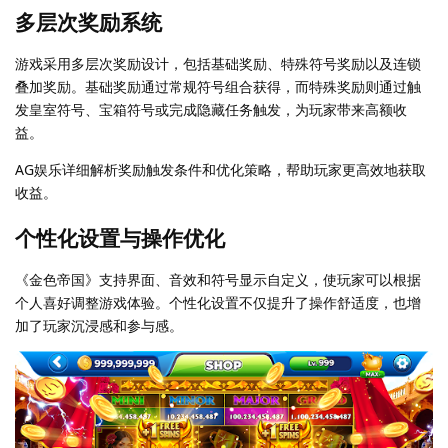
多层次奖励系统
游戏采用多层次奖励设计，包括基础奖励、特殊符号奖励以及连锁
叠加奖励。基础奖励通过常规符号组合获得，而特殊奖励则通过触
发皇室符号、宝箱符号或完成隐藏任务触发，为玩家带来高额收
益。
AG娱乐详细解析奖励触发条件和优化策略，帮助玩家更高效地获取
收益。
个性化设置与操作优化
《金色帝国》支持界面、音效和符号显示自定义，使玩家可以根据
个人喜好调整游戏体验。个性化设置不仅提升了操作舒适度，也增
加了玩家沉浸感和参与感。