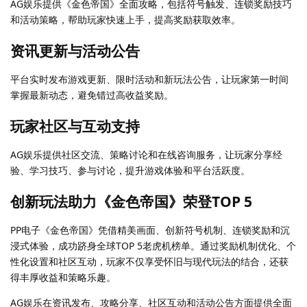
AG娱乐提供《金色帝国》全面攻略，包括符号触发、连锁奖励技巧
和活动策略，帮助玩家快速上手，提高奖励获取效率。
资讯更新与活动公告
平台实时发布游戏更新、限时活动和新玩法公告，让玩家第一时间
掌握最新动态，避免错过高收益奖励。
玩家社区与互动支持
AG娱乐提供社区交流、策略讨论和在线咨询服务，让玩家分享经
验、学习技巧、参与讨论，提升游戏体验和平台活跃度。
创新玩法助力《金色帝国》荣登TOP 5
PP电子《金色帝国》凭借精美画面、创新符号机制、连锁奖励和沉
浸式体验，成功跻身全球TOP 5老虎机榜单。通过奖励机制优化、个
性化设置和社区互动，玩家不仅享受怀旧与现代玩法的结合，还获
得丰厚收益和策略乐趣。
AG娱乐在资讯发布、攻略分享、社区互动和活动公告方面提供全面