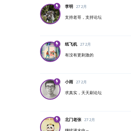
李明
27 2月
支持老哥，支持论坛
纸飞机
27 2月
有没有更刺激的
小雨
27 2月
求真实，天天刷论坛
北门老张
27 2月
继续潜水中～