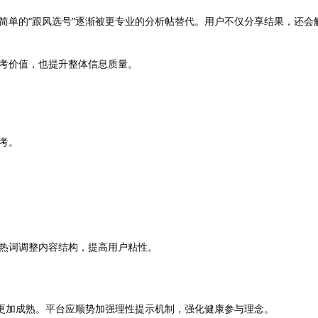
简单的“跟风选号”逐渐被更专业的分析帖替代。用户不仅分享结果，还会
考价值，也提升整体信息质量。
考。
热词调整内容结构，提高用户粘性。
户更加成熟。平台应顺势加强理性提示机制，强化健康参与理念。