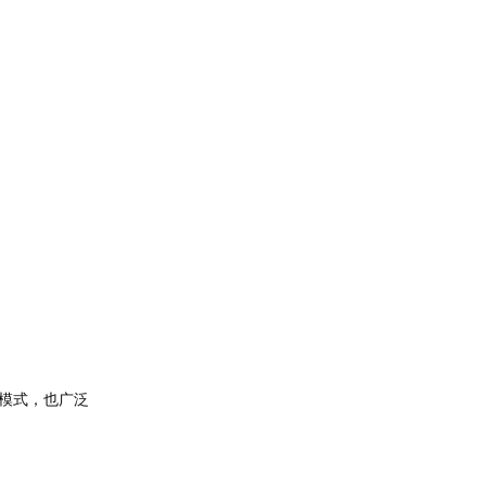
模式，也广泛