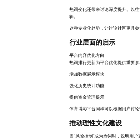
热词变化还带来讨论深度提升。以往
辑。
这种专业化趋势，让讨论社区更具参
行业层面的启示
平台内容优化方向
热词排行更新为平台优化提供重要参
增加数据展示模块
强化历史统计功能
提供资金管理提示
体育博彩平台同样可以根据用户讨论
推动理性文化建设
当“风险控制”成为热词时，说明用