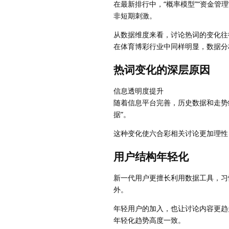
在最新排行中，“概率模型”“资金管
非短期刺激。
从数据维度来看，讨论热词的变化往
在体育博彩行业中同样明显，数据分
热词变化的深层原因
信息透明度提升
随着信息平台完善，历史数据和走势
据”。
这种变化使六合彩相关讨论更加理性
用户结构年轻化
新一代用户更擅长利用数据工具，习
外。
年轻用户的加入，也让讨论内容更趋
年轻化趋势高度一致。