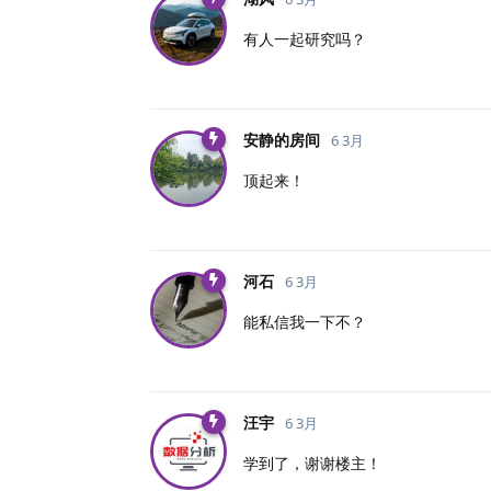
有人一起研究吗？
安静的房间
6 3月
顶起来！
河石
6 3月
能私信我一下不？
汪宇
6 3月
学到了，谢谢楼主！