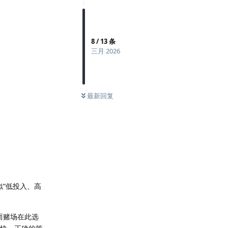
8
/
13
条
三月 2026
最新回复
似“低投入、高
而赌场在此选