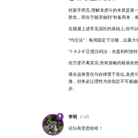
对新手而言,理解龙虎斗的本质是第
胜负，而在于能否做到“有备而来，
在规避上述常见误区的基础上,你可
“均注法”：每局固定下注额，以最大
“1-3-2-6”正缆注码法：在盈
但万变不离其宗,所有策略的根基依
请永远将责任与自律置于首位,龙虎
激，但务必让理性为你划定不可逾越
步。
李明
6 3月
论坛有意思哈哈！