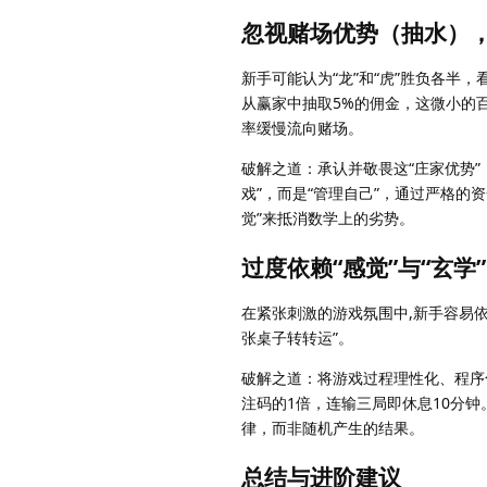
忽视赌场优势（抽水）
新手可能认为“龙”和“虎”胜负各半，
从赢家中抽取5%的佣金，这微小的
率缓慢流向赌场。
破解之道：承认并敬畏这“庄家优势”（
戏”，而是“管理自己”，通过严格的
觉”来抵消数学上的劣势。
过度依赖“感觉”与“玄学
在紧张刺激的游戏氛围中,新手容易依
张桌子转转运”。
破解之道：将游戏过程理性化、程序
注码的1倍，连输三局即休息10分
律，而非随机产生的结果。
总结与进阶建议