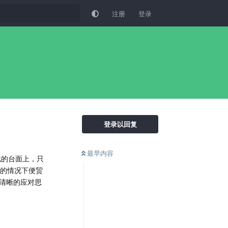
注册
登录
登录以回复
最早内容
绒的台面上，只
思的情况下便贸
清晰的应对思