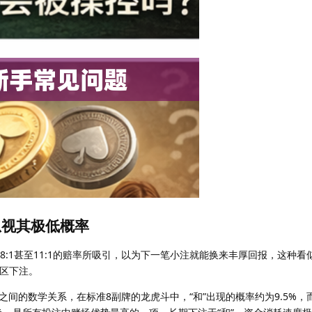
忽视其极低概率
达8:1甚至11:1的赔率所吸引，以为下一笔小注就能换来丰厚回报，这种看
”区下注。
间的数学关系，在标准8副牌的龙虎斗中，“和”出现的概率约为9.5%，