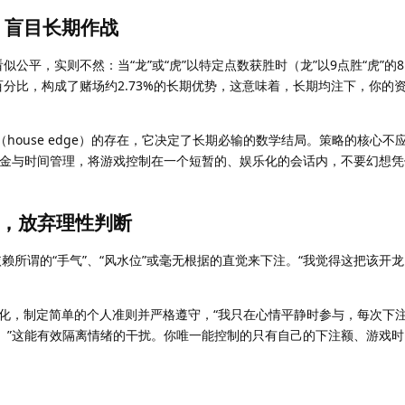
，盲目长期作战
看似公平，实则不然：当“龙”或“虎”以特定点数获胜时（龙”以9点胜“虎”的
百分比，构成了赌场约2.73%的长期优势，这意味着，长期均注下，你的
house edge）的存在，它决定了长期必输的数学结局。策略的核心不
资金与时间管理，将游戏控制在一个短暂的、娱乐化的会话内，不要幻想凭借
”，放弃理性判断
赖所谓的“手气”、“风水位”或毫无根据的直觉来下注。“我觉得这把该开龙
化，制定简单的个人准则并严格遵守，“我只在心情平静时参与，每次下
钟。”这能有效隔离情绪的干扰。你唯一能控制的只有自己的下注额、游戏