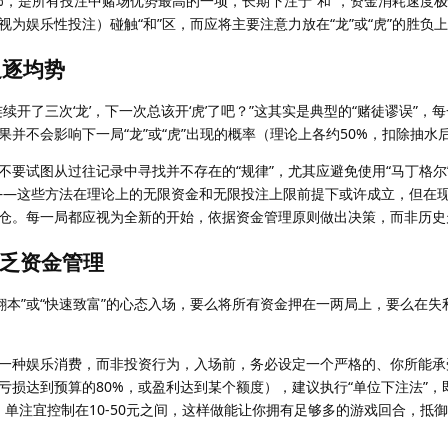
6%，是所有投注中赌场优势最高的一项，长期下注于“和”，资金消耗速度
为娱乐性投注）碰触“和”区，而应将主要注意力放在“龙”或“虎”的胜负
追逐均势
续开了三次‘龙’，下一次总该开‘虎’了吧？”这其实是典型的“赌徒谬误”，
并不会影响下一局“龙”或“虎”出现的概率（理论上各约50%，扣除抽水
要试图从过往记录中寻找并不存在的“规律”，尤其应避免使用“马丁格尔”
——这些方法在理论上的无限资金和无限投注上限前提下或许成立，但在
仓。每一局都应视为全新的开始，依据资金管理原则做出决策，而非历史
缺乏资金管理
翻本”或“快速致富”的心态入场，要么将所有资金押在一两局上，要么在失
一种娱乐消费，而非投资行为，入场前，务必设定一个严格的、你所能承
亏损达到预算的80%，或盈利达到某个额度），建议执行“单位下注法”，
预算，单注宜控制在10-50元之间，这样做能让你拥有足够多的游戏回合，抵