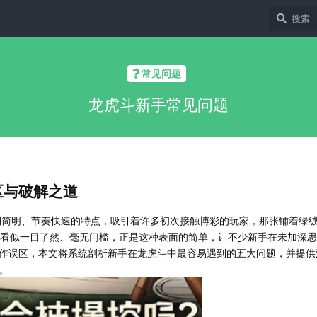
常见问题
龙虎斗新手常见问题
区与破解之道
则简明、节奏快速的特点，吸引着许多初次接触博彩的玩家，那张铺着绿
区域，看似一目了然、毫无门槛，正是这种表面的简单，让不少新手在未加深
作误区，本文将系统剖析新手在龙虎斗中最容易遇到的五大问题，并提供
。