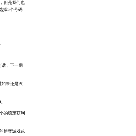
，但是我们也
选择5个号码
。
中的话，下一期
此时如果还是没
0。
小的稳定获利
的博弈游戏或