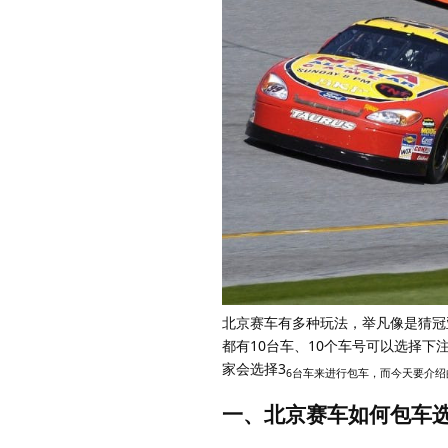
北京赛车有多种玩法，举凡像是猜冠
都有10台车、10个车号可以选择
家会选择3
6台车来进行包车，而今天要介绍
一、北京赛车如何包车