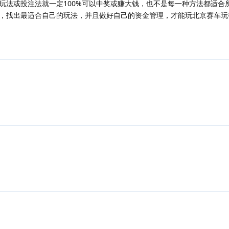
玩法或投注法就一定100%可以中奖或赚大钱，也不是每一种方法都适合
，找出最适合自己的玩法，并且做好自己的资金管理，才能玩北京赛车玩