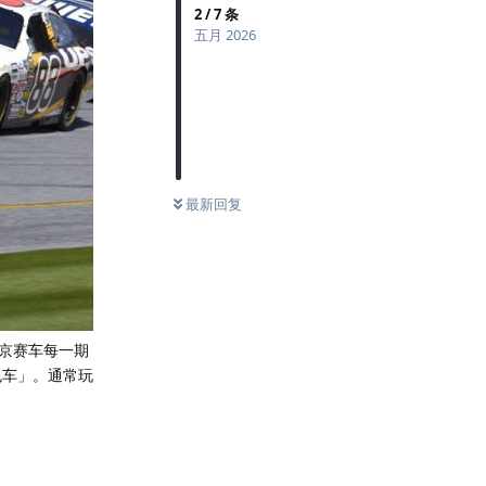
2
/
7
条
五月 2026
最新回复
京赛车每一期
包车」。通常玩