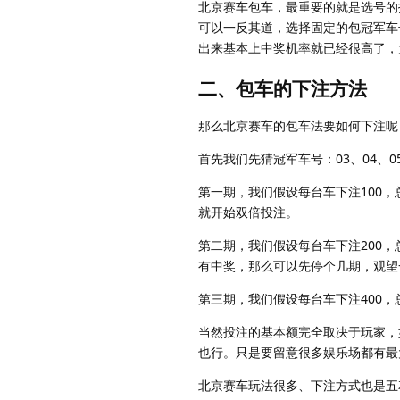
北京赛车包车，最重要的就是选号的
可以一反其道，选择固定的包冠军车号
出来基本上中奖机率就已经很高了，
二、包车的下注方法
那么北京赛车的包车法要如何下注呢
首先我们先猜冠军车号：03、04、05
第一期，我们假设每台车下注100，总投
就开始双倍投注。
第二期，我们假设每台车下注200，总投注
有中奖，那么可以先停个几期，观望
第三期，我们假设每台车下注400，总投注额
当然投注的基本额完全取决于玩家，
也行。只是要留意很多娱乐场都有最
北京赛车玩法很多、下注方式也是五