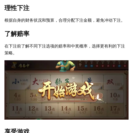
理性下注
根据自身的财务状况和预算，合理分配下注金额，避免冲动下注。
了解赔率
在下注前了解不同下注选项的赔率和中奖概率，选择更有利的下注
策略。
享受游戏