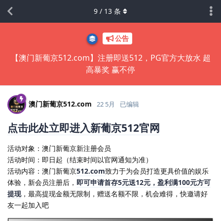
9
/
13
条
公告
【澳门新葡京512.com】注册即送512，PG官方大放水 超
高暴奖 赢不停
澳门新葡京512.​com
22 5月
已编辑
点击此处立即进入新葡京512官网
活动对象：澳门新葡京新注册会员
活动时间：即日起（结束时间以官网通知为准）
活动内容：澳门新葡京
512.com
致力于为会员打造更具价值的娱乐
体验，新会员注册后，
即可申请首存5元送12元，盈利满100元方可
提现
，最高提现金额无限制，赠送名额不限，机会难得，快邀请好
友一起加入吧