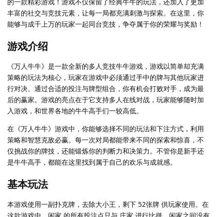
的一款精彩游戏！游戏不仅保留了经典牛牛的玩法，还加入了更加
丰富的社交与竞技元素，让每一局都充满刺激与探索。在这里，你
能够与成千上万的玩家一起同台竞技，争夺属于你的荣耀与奖励！
游戏介绍
《万人牛牛》是一款全新的多人竞技牛牛游戏，游戏以简单却充满
策略的玩法为核心，玩家在游戏中必须通过手中的牌与其他玩家进
行对决。通过合适的投注与牌型组合，你有机会打败对手，成为最
后的赢家。游戏的亮点在于它支持多人在线对战，玩家能够随时加
入游戏，和世界各地的牛牛高手们一较高低。
在《万人牛牛》游戏中，你能够选择不同的玩法和下注方式，利用
策略和智慧克敌必赢。每一次对局都能带来不同的探索和惊喜，不
仅挑战你的牌技，还能锻炼你的判断力和决策力。不管你是新手还
是牛牛高手，都能在这里找到属于自己的欢乐与成就感。
基本玩法
本游戏使用一副扑克牌，去除大小王，剩下 52张牌 供玩家使用。在
这款游戏中，闲家 的所有投注点只与 庄家 进行比拼，闲家之间没有