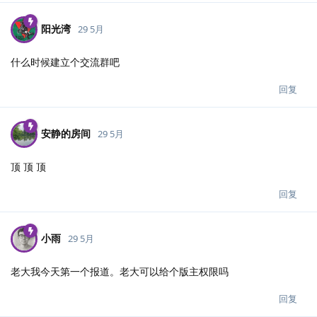
阳光湾
29 5月
什么时候建立个交流群吧
回复
安静的房间
29 5月
顶 顶 顶
回复
小雨
29 5月
老大我今天第一个报道。老大可以给个版主权限吗
回复