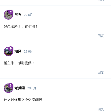
河石
29 6月
好久没来了，冒个泡！
回复
湖风
29 6月
楼主牛，感谢提供！
回复
老狐狸
29 6月
什么时候建立个交流群吧
回复