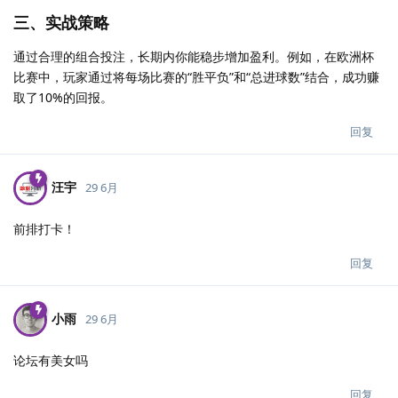
三、实战策略
通过合理的组合投注，长期内你能稳步增加盈利。例如，在欧洲杯
比赛中，玩家通过将每场比赛的“胜平负”和“总进球数”结合，成功赚
取了10%的回报。
回复
汪宇
29 6月
前排打卡！
回复
小雨
29 6月
论坛有美女吗
回复