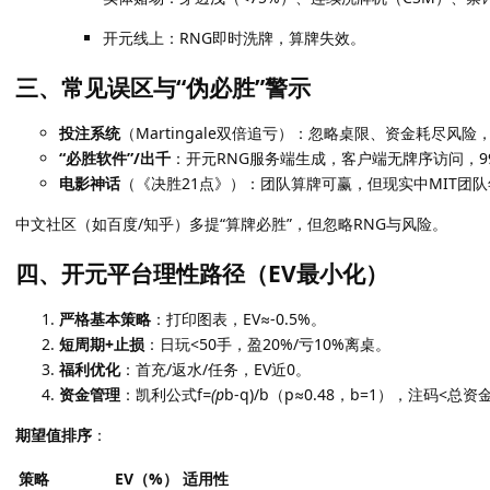
开元线上：RNG即时洗牌，算牌失效。
三、常见误区与“伪必胜”警示
投注系统
（Martingale双倍追亏）：忽略桌限、资金耗尽风险
“必胜软件”/出千
：开元RNG服务端生成，客户端无牌序访问，9
电影神话
（《决胜21点》）：团队算牌可赢，但现实中MIT团队
中文社区（如百度/知乎）多提“算牌必胜”，但忽略RNG与风险。
四、开元平台理性路径（EV最小化）
严格基本策略
：打印图表，EV≈-0.5%。
短周期+止损
：日玩<50手，盈20%/亏10%离桌。
福利优化
：首充/返水/任务，EV近0。
资金管理
：凯利公式f
=(p
b-q)/b（p≈0.48，b=1），注码<总资
期望值排序
：
策略
EV（%）
适用性