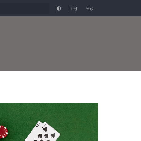
注册
登录