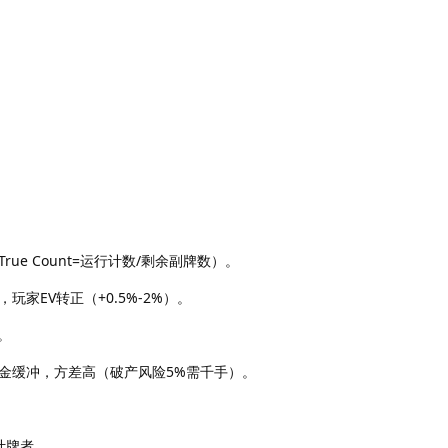
True Count=运行计数/剩余副牌数）。
家EV转正（+0.5%-2%）。
d。
20万资金缓冲，方差高（破产风险5%需千手）。
计牌者。