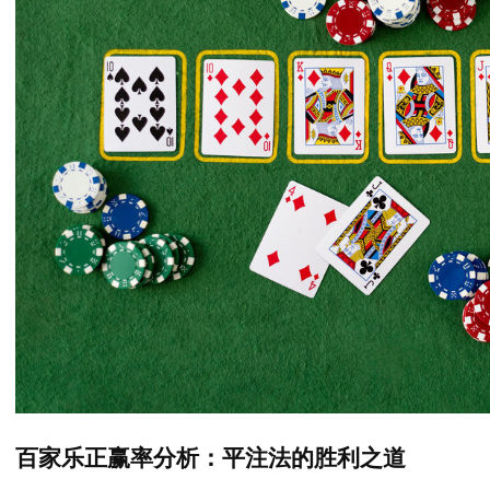
百家乐正赢率分析：平注法的胜利之道