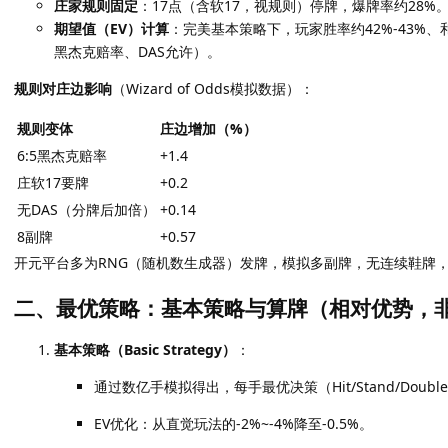
庄家规则固定
：17点（含软17，视规则）停牌，爆牌率约28%
期望值（EV）计算
：完美基本策略下，玩家胜率约42%-43%、和局9
黑杰克赔率、DAS允许）。
规则对庄边影响
（Wizard of Odds模拟数据）：
规则变体
庄边增加（%）
6:5黑杰克赔率
+1.4
庄软17要牌
+0.2
无DAS（分牌后加倍）
+0.14
8副牌
+0.57
开元平台多为RNG（随机数生成器）发牌，模拟多副牌，无连续鞋牌，庄边
二、最优策略：基本策略与算牌（相对优势，
基本策略（Basic Strategy）
：
通过数亿手模拟得出，每手最优决策（Hit/Stand/Double/Sp
EV优化：从直觉玩法的-2%~-4%降至-0.5%。