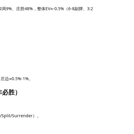
。
%、庄胜48%，整体EV≈-0.5%（6-8副牌、3:2
≈0.5%-1%。
非必胜）
lit/Surrender）。