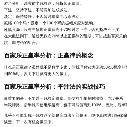
游台分析：观察前半靴牌路，分析其正赢律。
平注：坚持平注，不随意加注或减注。
淡定：保持冷静，不因暂时输赢而心态波动。
振幅100个码：设定一个100个码的振幅来应对波动。
谨慎入局：只有当预期正赢律高于70%时才下注，否则坚决不下注。
在大数法则下，通过无数次70%以上正赢律的预期，可以战胜百家乐的5
跳、凹与凸的组合。
百家乐正赢率分析：正赢律的概念
什么是正赢律？虽然我不是数学专家，但我理解它为偏离50/50概率
到80%时，反向下注就有更大的赢面。
百家乐正赢率分析：平注法的实战技巧
最重要的是，不要以一靴牌定输赢。即使前半靴暂时输掉，也没关系，
半靴牌路，后半靴即使继续偏离，也不可能偏离到100%。因此，后半
几乎不可能出现一靴牌路全部是庄或者全部是闲。即使真的遇到极端偏
淡定，下一次有机会赢回来。