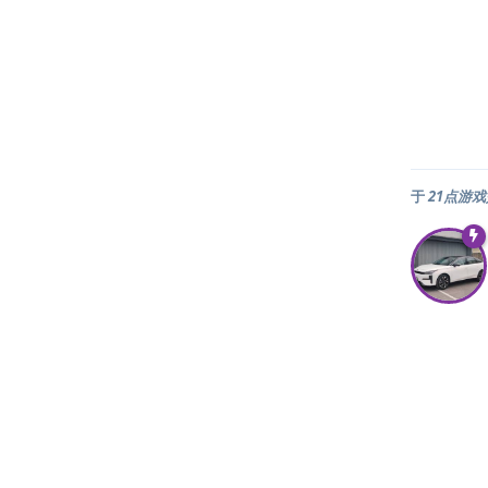
于
21点游